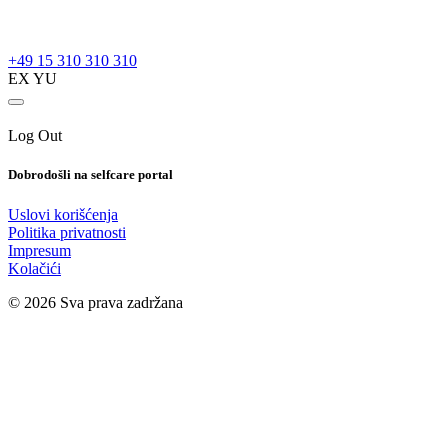
+49 15 310 310 310
EX YU
Log Out
Dobrodošli na selfcare portal
Uslovi korišćenja
Politika privatnosti
Impresum
Kolačići
©
2026
Sva prava zadržana