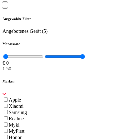
Ausgewählte Filter
Angebotenes Gerät
(
5
)
Monatsrate
€
0
€
50
Marken
Apple
Xiaomi
Samsung
Realme
Myki
MyFirst
Honor