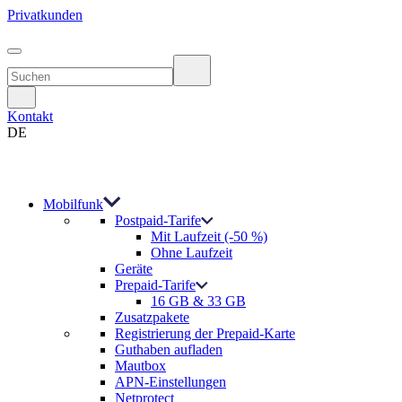
Privatkunden
Kontakt
DE
Mobilfunk
Postpaid-Tarife
Mit Laufzeit (-50 %)
Ohne Laufzeit
Geräte
Prepaid-Tarife
16 GB & 33 GB
Zusatzpakete
Registrierung der Prepaid-Karte
Guthaben aufladen
Mautbox
APN-Einstellungen
Netprotect