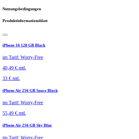
Nutzungsbedingungen
Produktinformationsblatt
iPhone 16 128 GB Black
im Tarif
:
Worry-Free
40,49 €
mtl.
33 € mtl.
iPhone Air 256 GB Space Black
im Tarif
:
Worry-Free
55,49 €
mtl.
iPhone Air 256 GB Sky Blue
im Tarif
:
Worry-Free