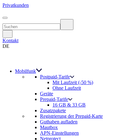
Privatkunden
Kontakt
DE
Mobilfunk
Postpaid-Tarife
Mit Laufzeit (-50 %)
Ohne Laufzeit
Geräte
Prepaid-Tarife
16 GB & 33 GB
Zusatzpakete
Registrierung der Prepaid-Karte
Guthaben aufladen
Mautbox
APN-Einstellungen
Netprotect