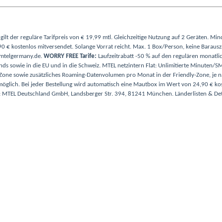
lt der reguläre Tarifpreis von € 19,99 mtl. Gleichzeitige Nutzung auf 2 Geräten. Mi
0 € kostenlos mitversendet. Solange Vorrat reicht. Max. 1 Box/Person, keine Barausza
 mtelgermany.de.
WORRY FREE Tarife:
Laufzeitrabatt -50 % auf den regulären monatlic
ds sowie in die EU und in die Schweiz. MTEL netzintern Flat: Unlimitierte Minuten/
ne sowie zusätzliches Roaming-Datenvolumen pro Monat in der Friendly-Zone, je nac
 möglich. Bei jeder Bestellung wird automatisch eine Mautbox im Wert von 24,90 € ko
ter: MTEL Deutschland GmbH, Landsberger Str. 394, 81241 München. Länderlisten & Det