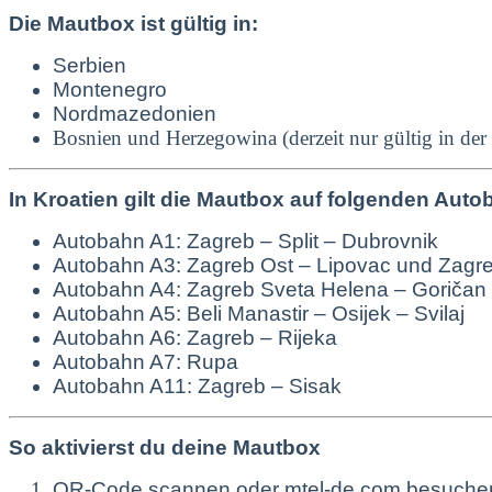
Die Mautbox ist gültig in:
Serbien
Montenegro
Nordmazedonien
Bosnien und Herzegowina (derzeit nur gültig in der
In Kroatien gilt die Mautbox auf folgenden Aut
Autobahn A1: Zagreb – Split – Dubrovnik
Autobahn A3: Zagreb Ost – Lipovac und Zagr
Autobahn A4: Zagreb Sveta Helena – Goričan
Autobahn A5: Beli Manastir – Osijek – Svilaj
Autobahn A6: Zagreb – Rijeka
Autobahn A7: Rupa
Autobahn A11: Zagreb – Sisak
So aktivierst du deine Mautbox
QR-Code scannen oder
mtel-de.com
besuche