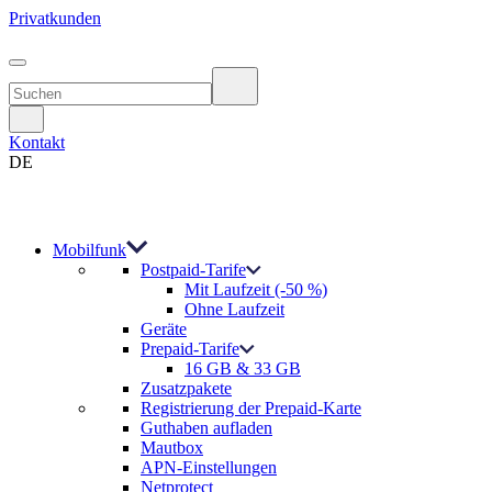
Privatkunden
Kontakt
DE
Mobilfunk
Postpaid-Tarife
Mit Laufzeit (-50 %)
Ohne Laufzeit
Geräte
Prepaid-Tarife
16 GB & 33 GB
Zusatzpakete
Registrierung der Prepaid-Karte
Guthaben aufladen
Mautbox
APN-Einstellungen
Netprotect