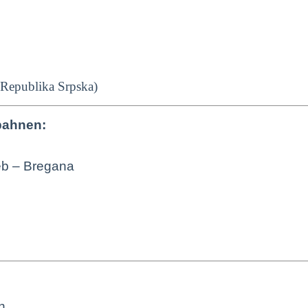
 Republika Srpska)
obahnen:
eb – Bregana
n