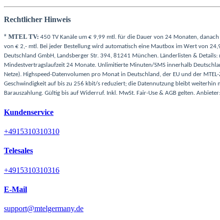
Rechtlicher Hinweis
*
MTEL TV:
450 TV Kanäle um € 9,99 mtl. für die Dauer von 24 Monaten, danach gi
von € 2,- mtl. Bei jeder Bestellung wird automatisch eine Mautbox im Wert von 24,9
Deutschland GmbH, Landsberger Str. 394, 81241 München. Länderlisten & Details:
Mindestvertragslaufzeit 24 Monate. Unlimitierte Minuten/SMS innerhalb Deutschlan
Netze). Highspeed-Datenvolumen pro Monat in Deutschland, der EU und der MTEL-Zo
Geschwindigkeit auf bis zu 256 kbit/s reduziert; die Datennutzung bleibt weiterhin
Barauszahlung. Gültig bis auf Widerruf. Inkl. MwSt. Fair-Use & AGB gelten. Anbie
Kundenservice
+4915310310310
Telesales
+4915310310316
E-Mail
support@mtelgermany.de