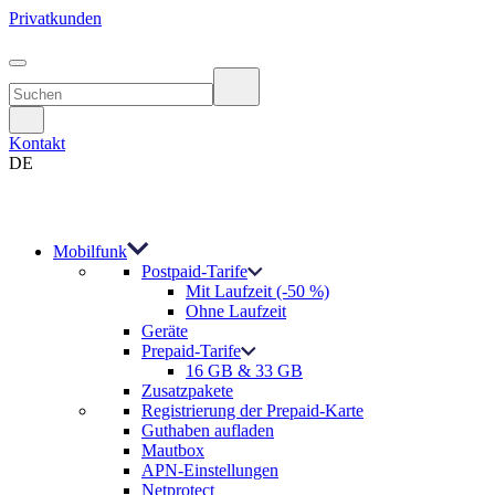
Privatkunden
Kontakt
DE
Mobilfunk
Postpaid-Tarife
Mit Laufzeit (-50 %)
Ohne Laufzeit
Geräte
Prepaid-Tarife
16 GB & 33 GB
Zusatzpakete
Registrierung der Prepaid-Karte
Guthaben aufladen
Mautbox
APN-Einstellungen
Netprotect