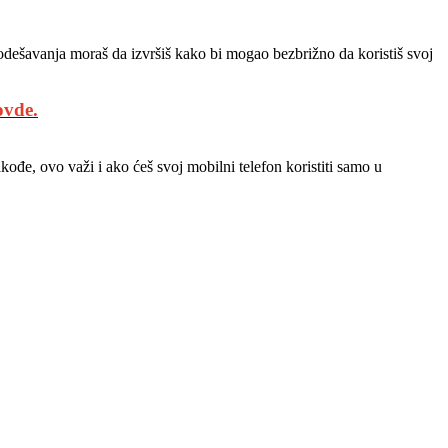
dešavanja moraš da izvršiš kako bi mogao bezbrižno da koristiš svoj
ovde.
đe, ovo važi i ako ćeš svoj mobilni telefon koristiti samo u