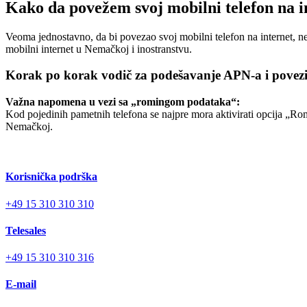
Kako da povežem svoj mobilni telefon na i
Veoma jednostavno, da bi povezao svoj mobilni telefon na internet, 
mobilni internet u Nemačkoj i inostranstvu.
Korak po korak vodič za podešavanje APN-a i poveziv
Važna napomena u vezi sa „romingom podataka“:
Kod pojedinih pametnih telefona se najpre mora aktivirati opcija „Ro
Nemačkoj.
Korisnička podrška
+49 15 310 310 310
Telesales
+49 15 310 310 316
E-mail