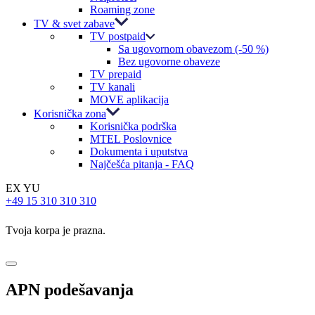
Roaming zone
TV & svet zabave
TV postpaid
Sa ugovornom obavezom (-50 %)
Bez ugovorne obaveze
TV prepaid
TV kanali
MOVE aplikacija
Korisnička zona
Korisnička podrška
MTEL Poslovnice
Dokumenta i uputstva
Najčešća pitanja - FAQ
EX YU
+49 15 310 310 310
Tvoja korpa je prazna.
APN podešavanja