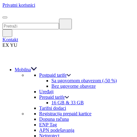
Privatni korisnici
Kontakt
EX YU
Mobilna
Postpaid tarife
Sa ugovornom obavezom (-50 %)
Bez ugovorne obaveze
Uređaji
Prepaid tarife
16 GB & 33 GB
Tarifni dodaci
Registracija prepaid kartice
Dopuna računa
ENP Tag
APN podešavanja
Netprotect