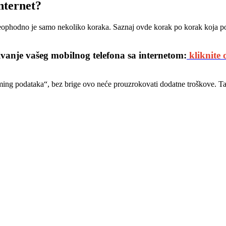
nternet?
neophodno je samo nekoliko koraka. Saznaj ovde korak po korak koja po
anje vašeg mobilnog telefona sa internetom:
kliknite 
ming podataka“, bez brige ovo neće prouzrokovati dodatne troškove. Tako