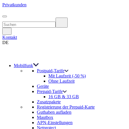
Privatkunden
Kontakt
DE
Mobilfunk
Postpaid-Tarife
Mit Laufzeit (-50 %)
Ohne Laufzeit
Geräte
Prepaid-Tarife
16 GB & 33 GB
Zusatzpakete
Registrierung der Prepaid-Karte
Guthaben aufladen
Mautbox
APN-Einstellungen
Netprotect