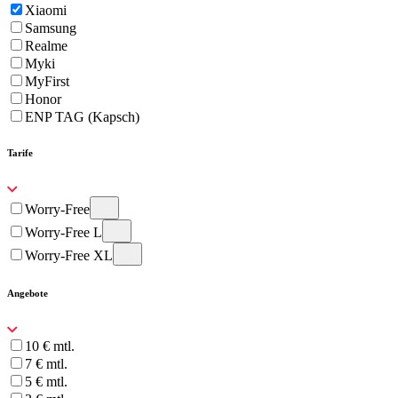
Xiaomi
Samsung
Realme
Myki
MyFirst
Honor
ENP TAG (Kapsch)
Tarife
Worry-Free
Worry-Free L
Worry-Free XL
Angebote
10 € mtl.
7 € mtl.
5 € mtl.